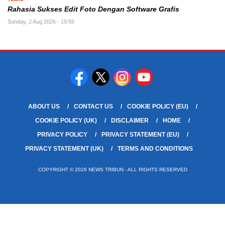
Rahasia Sukses Edit Foto Dengan Software Grafis
Sunday, 2 Aug 2026 - 19:55
ABOUT US
CONTACT US
COOKIE POLICY (EU)
COOKIE POLICY (UK)
DISCLAIMER
HOME
PRIVACY POLICY
PRIVACY STATEMENT (EU)
PRIVACY STATEMENT (UK)
TERMS AND CONDITIONS
COPYRIGHT © 2026 NEWS TRIBUN - ALL RIGHTS RESERVED