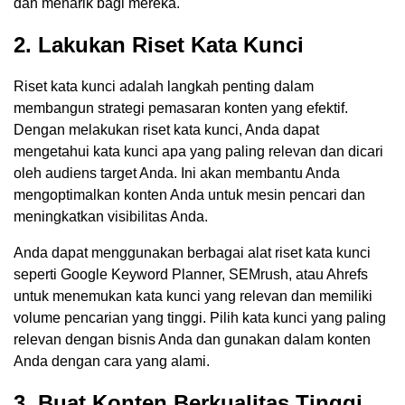
dan menarik bagi mereka.
2. Lakukan Riset Kata Kunci
Riset kata kunci adalah langkah penting dalam
membangun strategi pemasaran konten yang efektif.
Dengan melakukan riset kata kunci, Anda dapat
mengetahui kata kunci apa yang paling relevan dan dicari
oleh audiens target Anda. Ini akan membantu Anda
mengoptimalkan konten Anda untuk mesin pencari dan
meningkatkan visibilitas Anda.
Anda dapat menggunakan berbagai alat riset kata kunci
seperti Google Keyword Planner, SEMrush, atau Ahrefs
untuk menemukan kata kunci yang relevan dan memiliki
volume pencarian yang tinggi. Pilih kata kunci yang paling
relevan dengan bisnis Anda dan gunakan dalam konten
Anda dengan cara yang alami.
3. Buat Konten Berkualitas Tinggi