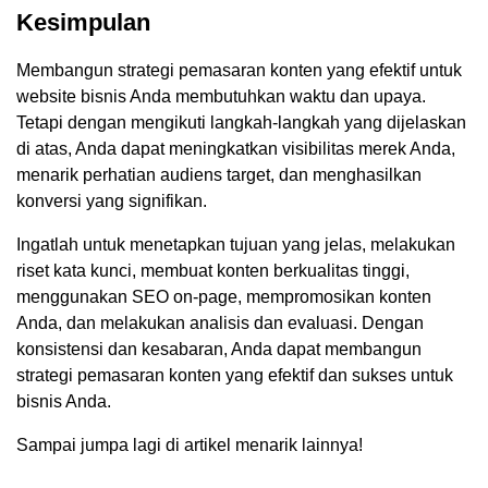
Kesimpulan
Membangun strategi pemasaran konten yang efektif untuk
website bisnis Anda membutuhkan waktu dan upaya.
Tetapi dengan mengikuti langkah-langkah yang dijelaskan
di atas, Anda dapat meningkatkan visibilitas merek Anda,
menarik perhatian audiens target, dan menghasilkan
konversi yang signifikan.
Ingatlah untuk menetapkan tujuan yang jelas, melakukan
riset kata kunci, membuat konten berkualitas tinggi,
menggunakan SEO on-page, mempromosikan konten
Anda, dan melakukan analisis dan evaluasi. Dengan
konsistensi dan kesabaran, Anda dapat membangun
strategi pemasaran konten yang efektif dan sukses untuk
bisnis Anda.
Sampai jumpa lagi di artikel menarik lainnya!