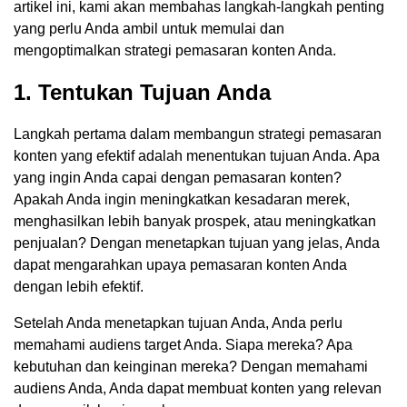
artikel ini, kami akan membahas langkah-langkah penting
yang perlu Anda ambil untuk memulai dan
mengoptimalkan strategi pemasaran konten Anda.
1. Tentukan Tujuan Anda
Langkah pertama dalam membangun strategi pemasaran
konten yang efektif adalah menentukan tujuan Anda. Apa
yang ingin Anda capai dengan pemasaran konten?
Apakah Anda ingin meningkatkan kesadaran merek,
menghasilkan lebih banyak prospek, atau meningkatkan
penjualan? Dengan menetapkan tujuan yang jelas, Anda
dapat mengarahkan upaya pemasaran konten Anda
dengan lebih efektif.
Setelah Anda menetapkan tujuan Anda, Anda perlu
memahami audiens target Anda. Siapa mereka? Apa
kebutuhan dan keinginan mereka? Dengan memahami
audiens Anda, Anda dapat membuat konten yang relevan