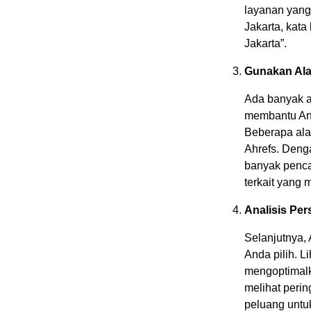
layanan yang 
Jakarta, kata
Jakarta”.
Gunakan Ala
Ada banyak al
membantu And
Beberapa ala
Ahrefs. Deng
banyak pencar
terkait yang
Analisis Per
Selanjutnya,
Anda pilih. L
mengoptimalk
melihat perin
peluang untu