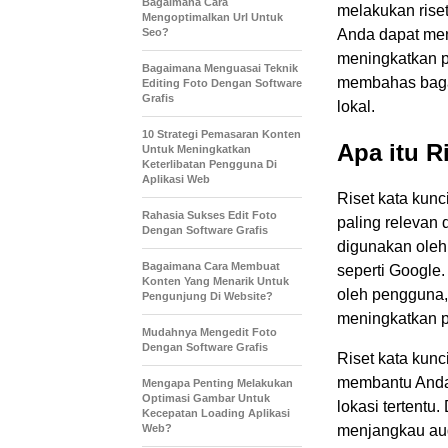
Bagaimana Cara
melakukan riset
Mengoptimalkan Url Untuk
Seo?
Anda dapat men
meningkatkan pe
Bagaimana Menguasai Teknik
membahas bagai
Editing Foto Dengan Software
Grafis
lokal.
10 Strategi Pemasaran Konten
Apa itu R
Untuk Meningkatkan
Keterlibatan Pengguna Di
Aplikasi Web
Riset kata kunc
Rahasia Sukses Edit Foto
paling relevan 
Dengan Software Grafis
digunakan oleh 
Bagaimana Cara Membuat
seperti Google
Konten Yang Menarik Untuk
oleh pengguna,
Pengunjung Di Website?
meningkatkan pe
Mudahnya Mengedit Foto
Dengan Software Grafis
Riset kata kunc
membantu Anda 
Mengapa Penting Melakukan
Optimasi Gambar Untuk
lokasi tertentu
Kecepatan Loading Aplikasi
Web?
menjangkau aud