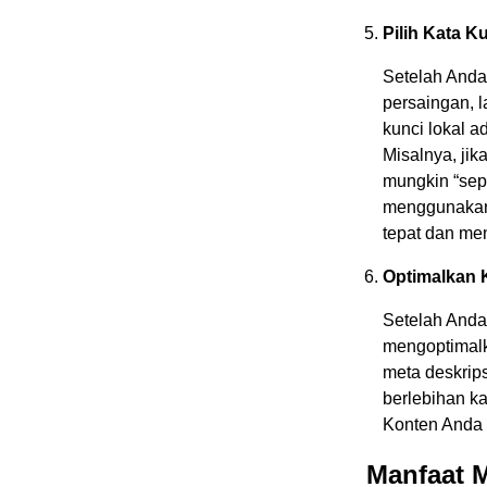
Pilih Kata K
Setelah Anda
persaingan, l
kunci lokal a
Misalnya, jik
mungkin “sepa
menggunakan 
tepat dan me
Optimalkan 
Setelah Anda 
mengoptimalk
meta deskrip
berlebihan k
Konten Anda 
Manfaat M