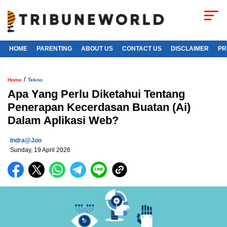
HOME
PARENTING
ABOUT US
CONTACT US
DISCLAIMER
PR
/
Home
Tekno
Apa Yang Perlu Diketahui Tentang
Penerapan Kecerdasan Buatan (Ai)
Dalam Aplikasi Web?
Indra@joo
Sunday, 19 April 2026