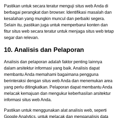
Pastikan untuk secara teratur menguji situs web Anda di
berbagai perangkat dan browser. Identifikasi masalah dan
kesalahan yang mungkin muncul dan perbaiki segera.
Selain itu, pastikan juga untuk memperbarui konten dan
fitur situs web secara teratur untuk menjaga situs web tetap
segar dan relevan.
10. Analisis dan Pelaporan
Analisis dan pelaporan adalah faktor penting lainnya
dalam arsitektur informasi yang baik. Analisis dapat
membantu Anda memahami bagaimana pengguna
berinteraksi dengan situs web Anda dan menemukan area
yang perlu ditingkatkan. Pelaporan dapat membantu Anda
melacak kemajuan dan mengukur keberhasilan arsitektur
informasi situs web Anda.
Pastikan untuk menggunakan alat analisis web, seperti
Google Analytics, untuk melacak dan menganalisis data