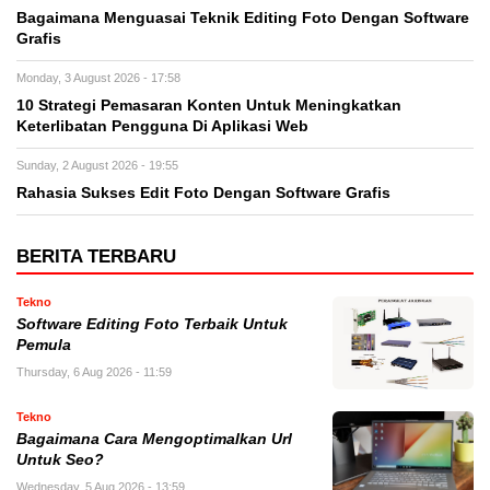
Bagaimana Menguasai Teknik Editing Foto Dengan Software
Grafis
Monday, 3 August 2026 - 17:58
10 Strategi Pemasaran Konten Untuk Meningkatkan
Keterlibatan Pengguna Di Aplikasi Web
Sunday, 2 August 2026 - 19:55
Rahasia Sukses Edit Foto Dengan Software Grafis
BERITA TERBARU
Tekno
Software Editing Foto Terbaik Untuk
Pemula
Thursday, 6 Aug 2026 - 11:59
Tekno
Bagaimana Cara Mengoptimalkan Url
Untuk Seo?
Wednesday, 5 Aug 2026 - 13:59