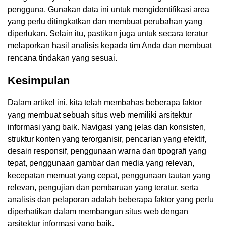
pengguna. Gunakan data ini untuk mengidentifikasi area
yang perlu ditingkatkan dan membuat perubahan yang
diperlukan. Selain itu, pastikan juga untuk secara teratur
melaporkan hasil analisis kepada tim Anda dan membuat
rencana tindakan yang sesuai.
Kesimpulan
Dalam artikel ini, kita telah membahas beberapa faktor
yang membuat sebuah situs web memiliki arsitektur
informasi yang baik. Navigasi yang jelas dan konsisten,
struktur konten yang terorganisir, pencarian yang efektif,
desain responsif, penggunaan warna dan tipografi yang
tepat, penggunaan gambar dan media yang relevan,
kecepatan memuat yang cepat, penggunaan tautan yang
relevan, pengujian dan pembaruan yang teratur, serta
analisis dan pelaporan adalah beberapa faktor yang perlu
diperhatikan dalam membangun situs web dengan
arsitektur informasi yang baik.