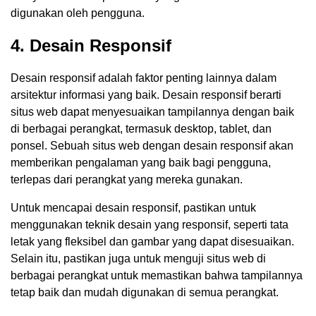
digunakan oleh pengguna.
4. Desain Responsif
Desain responsif adalah faktor penting lainnya dalam
arsitektur informasi yang baik. Desain responsif berarti
situs web dapat menyesuaikan tampilannya dengan baik
di berbagai perangkat, termasuk desktop, tablet, dan
ponsel. Sebuah situs web dengan desain responsif akan
memberikan pengalaman yang baik bagi pengguna,
terlepas dari perangkat yang mereka gunakan.
Untuk mencapai desain responsif, pastikan untuk
menggunakan teknik desain yang responsif, seperti tata
letak yang fleksibel dan gambar yang dapat disesuaikan.
Selain itu, pastikan juga untuk menguji situs web di
berbagai perangkat untuk memastikan bahwa tampilannya
tetap baik dan mudah digunakan di semua perangkat.