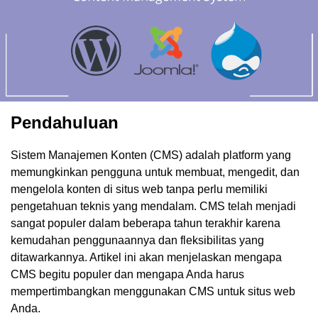
Pendahuluan
Sistem Manajemen Konten (CMS) adalah platform yang
memungkinkan pengguna untuk membuat, mengedit, dan
mengelola konten di situs web tanpa perlu memiliki
pengetahuan teknis yang mendalam. CMS telah menjadi
sangat populer dalam beberapa tahun terakhir karena
kemudahan penggunaannya dan fleksibilitas yang
ditawarkannya. Artikel ini akan menjelaskan mengapa
CMS begitu populer dan mengapa Anda harus
mempertimbangkan menggunakan CMS untuk situs web
Anda.