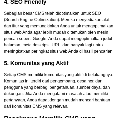
4. SEO Friendly
Sebagian besar CMS telah dioptimalkan untuk SEO
(Search Engine Optimization). Mereka menyediakan alat
dan fitur yang memungkinkan Anda untuk mengoptimalkan
situs web Anda agar lebih mudah ditemukan oleh mesin
pencari seperti Google. Anda dapat mengoptimalkan judul
halaman, meta deskripsi, URL, dan banyak lagi untuk
meningkatkan peringkat situs web Anda di hasil pencarian.
5. Komunitas yang Aktif
Setiap CMS memiliki komunitas yang aktif di belakangnya.
Komunitas ini terdiri dari pengembang, desainer, dan
pengguna yang berbagi pengetahuan, sumber daya, dan
dukungan. Jika Anda mengalami masalah atau memiliki
pertanyaan, Anda dapat dengan mudah mencari bantuan
dari komunitas CMS yang relevan.