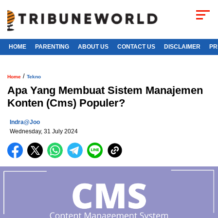
HOME
PARENTING
ABOUT US
CONTACT US
DISCLAIMER
PR
/
Home
Tekno
Apa Yang Membuat Sistem Manajemen
Konten (Cms) Populer?
Indra@joo
Wednesday, 31 July 2024