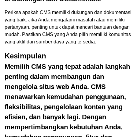
Periksa apakah CMS memiliki dukungan dan dokumentasi
yang baik. Jika Anda mengalami masalah atau memiliki
pertanyaan, penting untuk dapat mencari bantuan dengan
mudah. Pastikan CMS yang Anda pilih memiliki komunitas
yang aktif dan sumber daya yang tersedia.
Kesimpulan
Memilih CMS yang tepat adalah langkah
penting dalam membangun dan
mengelola situs web Anda. CMS
menawarkan kemudahan penggunaan,
fleksibilitas, pengelolaan konten yang
efisien, dan banyak lagi. Dengan
mempertimbangkan kebutuhan Anda,