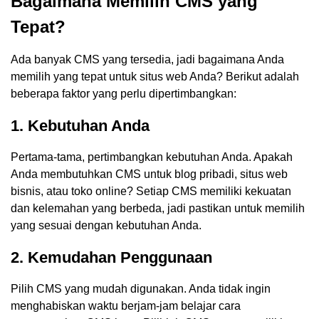
Bagaimana Memilih CMS yang
Tepat?
Ada banyak CMS yang tersedia, jadi bagaimana Anda
memilih yang tepat untuk situs web Anda? Berikut adalah
beberapa faktor yang perlu dipertimbangkan:
1. Kebutuhan Anda
Pertama-tama, pertimbangkan kebutuhan Anda. Apakah
Anda membutuhkan CMS untuk blog pribadi, situs web
bisnis, atau toko online? Setiap CMS memiliki kekuatan
dan kelemahan yang berbeda, jadi pastikan untuk memilih
yang sesuai dengan kebutuhan Anda.
2. Kemudahan Penggunaan
Pilih CMS yang mudah digunakan. Anda tidak ingin
menghabiskan waktu berjam-jam belajar cara