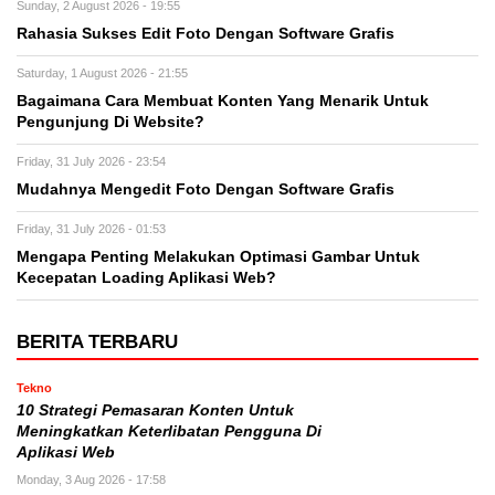
Sunday, 2 August 2026 - 19:55
Rahasia Sukses Edit Foto Dengan Software Grafis
Saturday, 1 August 2026 - 21:55
Bagaimana Cara Membuat Konten Yang Menarik Untuk
Pengunjung Di Website?
Friday, 31 July 2026 - 23:54
Mudahnya Mengedit Foto Dengan Software Grafis
Friday, 31 July 2026 - 01:53
Mengapa Penting Melakukan Optimasi Gambar Untuk
Kecepatan Loading Aplikasi Web?
BERITA TERBARU
Tekno
10 Strategi Pemasaran Konten Untuk
Meningkatkan Keterlibatan Pengguna Di
Aplikasi Web
Monday, 3 Aug 2026 - 17:58