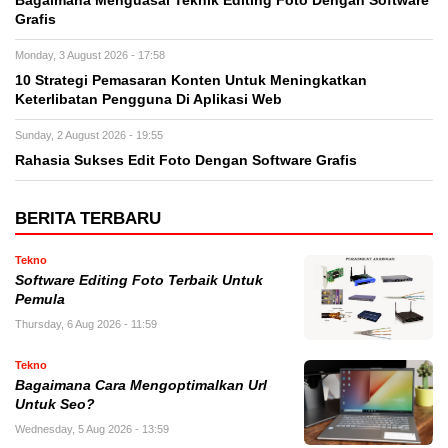
Bagaimana Menguasai Teknik Editing Foto Dengan Software
Grafis
Monday, 3 August 2026 - 17:58
10 Strategi Pemasaran Konten Untuk Meningkatkan
Keterlibatan Pengguna Di Aplikasi Web
Sunday, 2 August 2026 - 19:55
Rahasia Sukses Edit Foto Dengan Software Grafis
BERITA TERBARU
Tekno
Software Editing Foto Terbaik Untuk
Pemula
Thursday, 6 Aug 2026 - 11:59
Tekno
Bagaimana Cara Mengoptimalkan Url
Untuk Seo?
Wednesday, 5 Aug 2026 - 13:59