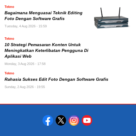
Tekno
Bagaimana Menguasai Teknik Editing
Foto Dengan Software Grafis
Tuesday, 4 Aug 2026 - 15:59
Tekno
10 Strategi Pemasaran Konten Untuk
Meningkatkan Keterlibatan Pengguna Di
Aplikasi Web
Monday, 3 Aug 2026 - 17:58
Tekno
Rahasia Sukses Edit Foto Dengan Software Grafis
Sunday, 2 Aug 2026 - 19:55