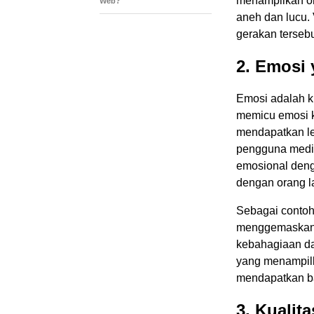
menampilkan or
Web?
aneh dan lucu. 
gerakan tersebu
2. Emosi 
Emosi adalah k
memicu emosi ku
mendapatkan le
pengguna media
emosional deng
dengan orang l
Sebagai contoh
menggemaskan s
kebahagiaan da
yang menampilka
mendapatkan ba
3. Kualit