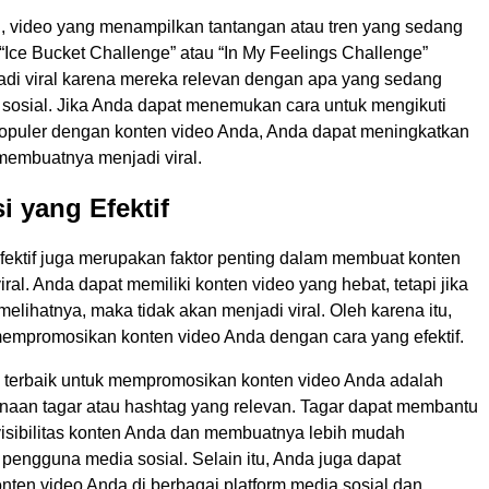
, video yang menampilkan tantangan atau tren yang sedang
 “Ice Bucket Challenge” atau “In My Feelings Challenge”
jadi viral karena mereka relevan dengan apa yang sedang
a sosial. Jika Anda dapat menemukan cara untuk mengikuti
 populer dengan konten video Anda, Anda dapat meningkatkan
membuatnya menjadi viral.
i yang Efektif
fektif juga merupakan faktor penting dalam membuat konten
iral. Anda dapat memiliki konten video yang hebat, tetapi jika
melihatnya, maka tidak akan menjadi viral. Oleh karena itu,
mempromosikan konten video Anda dengan cara yang efektif.
a terbaik untuk mempromosikan konten video Anda adalah
naan tagar atau hashtag yang relevan. Tagar dapat membantu
isibilitas konten Anda dan membuatnya lebih mudah
pengguna media sosial. Selain itu, Anda juga dapat
ten video Anda di berbagai platform media sosial dan