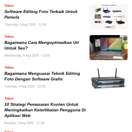
Tekno
Software Editing Foto Terbaik Untuk
Pemula
Thursday, 6 Aug 2026 - 11:59
Tekno
Bagaimana Cara Mengoptimalkan Url
Untuk Seo?
Wednesday, 5 Aug 2026 - 13:59
Tekno
Bagaimana Menguasai Teknik Editing
Foto Dengan Software Grafis
Tuesday, 4 Aug 2026 - 15:59
Tekno
10 Strategi Pemasaran Konten Untuk
Meningkatkan Keterlibatan Pengguna Di
Aplikasi Web
Monday, 3 Aug 2026 - 17:58
Tekno