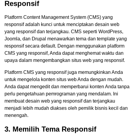
Responsif
Platform Content Management System (CMS) yang
responsif adalah kunci untuk menciptakan desain web
yang responsif dan terjangkau. CMS seperti WordPress,
Joomla, dan Drupal menawarkan tema dan template yang
responsif secara default. Dengan menggunakan platform
CMS yang responsif, Anda dapat menghemat waktu dan
upaya dalam mengembangkan situs web yang responsif.
Platform CMS yang responsif juga memungkinkan Anda
untuk mengelola konten situs web Anda dengan mudah.
Anda dapat mengedit dan memperbarui konten Anda tanpa
perlu pengetahuan pemrograman yang mendalam. Ini
membuat desain web yang responsif dan terjangkau
menjadi lebih mudah diakses oleh pemilik bisnis kecil dan
menengah.
3. Memilih Tema Responsif