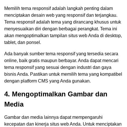
Memilih tema responsif adalah langkah penting dalam
menciptakan desain web yang responsif dan terjangkau.
Tema responsif adalah tema yang dirancang khusus untuk
menyesuaikan diri dengan berbagai perangkat. Tema ini
akan mengoptimalkan tampilan situs web Anda di desktop,
tablet, dan ponsel.
Ada banyak sumber tema responsif yang tersedia secara
online, baik gratis maupun berbayar. Anda dapat mencari
tema responsif yang sesuai dengan industri dan gaya
bisnis Anda. Pastikan untuk memilih tema yang kompatibel
dengan platform CMS yang Anda gunakan.
4. Mengoptimalkan Gambar dan
Media
Gambar dan media lainnya dapat mempengaruhi
kecepatan dan kinerja situs web Anda. Untuk menciptakan