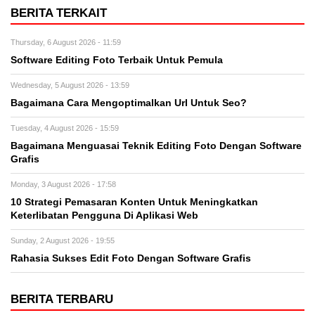
BERITA TERKAIT
Thursday, 6 August 2026 - 11:59
Software Editing Foto Terbaik Untuk Pemula
Wednesday, 5 August 2026 - 13:59
Bagaimana Cara Mengoptimalkan Url Untuk Seo?
Tuesday, 4 August 2026 - 15:59
Bagaimana Menguasai Teknik Editing Foto Dengan Software
Grafis
Monday, 3 August 2026 - 17:58
10 Strategi Pemasaran Konten Untuk Meningkatkan
Keterlibatan Pengguna Di Aplikasi Web
Sunday, 2 August 2026 - 19:55
Rahasia Sukses Edit Foto Dengan Software Grafis
BERITA TERBARU