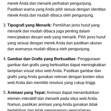
merek Anda dan menarik perhatian pengunjung.
Pastikan warna yang Anda pilih sesuai dengan identitas
merek Anda dan mudah dibaca oleh pengunjung.
Tipografi yang Menarik:
Pemilihan jenis huruf yang
menarik dan mudah dibaca juga penting dalam
menciptakan desain web yang menarik. Pilih jenis huruf
yang sesuai dengan merek Anda dan pastikan ukuran
dan warnanya mudah dibaca oleh pengunjung.
Gambar dan Grafis yang Berkualitas:
Penggunaan
gambar dan grafis yang berkualitas dapat meningkatkan
tampilan visual situs web Anda. Pastikan gambar dan
grafis yang Anda gunakan relevan dengan konten situs
web Anda dan memiliki resolusi yang cukup tinggi.
Animasi yang Tepat:
Animasi dapat menambahkan
elemen interaktif dan menarik pada situs web Anda.
Namun, pastikan animasi yang Anda gunakan tidak
berlebihan dan tidak mengganggu pengalaman