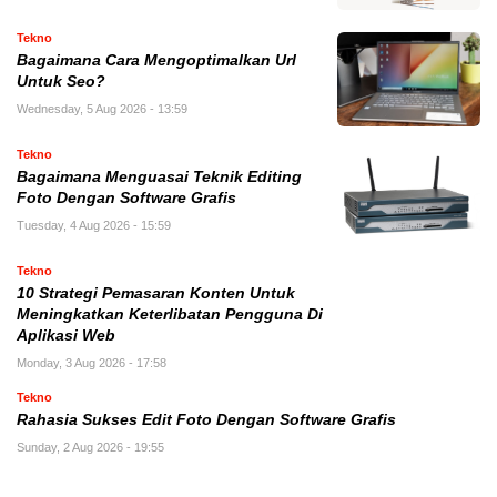
Tekno
Bagaimana Cara Mengoptimalkan Url
Untuk Seo?
Wednesday, 5 Aug 2026 - 13:59
Tekno
Bagaimana Menguasai Teknik Editing
Foto Dengan Software Grafis
Tuesday, 4 Aug 2026 - 15:59
Tekno
10 Strategi Pemasaran Konten Untuk
Meningkatkan Keterlibatan Pengguna Di
Aplikasi Web
Monday, 3 Aug 2026 - 17:58
Tekno
Rahasia Sukses Edit Foto Dengan Software Grafis
Sunday, 2 Aug 2026 - 19:55