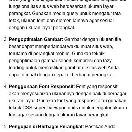
fungsionalitas situs web berdasarkan ukuran layar
perangkat. Gunakan media query untuk mengatur tata
letak, ukuran font, dan elemen lainnya agar sesuai
dengan ukuran layar perangkat.
Pengoptimalan Gambar:
Gambar dengan ukuran file
besar dapat memperlambat waktu muat situs web,
terutama di perangkat mobile. Gunakan teknik
pengoptimalan gambar seperti kompresi dan lazy
loading untuk memastikan gambar di situs web Anda
dapat dimuat dengan cepat di berbagai perangkat.
Penggunaan Font Responsif:
Font yang responsif
akan menyesuaikan ukurannya dengan baik di berbagai
ukuran layar. Gunakan font yang responsif atau gunakan
teknik CSS seperti viewport units untuk mengatur ukuran
font agar sesuai dengan ukuran layar perangkat.
Pengujian di Berbagai Perangkat:
Pastikan Anda