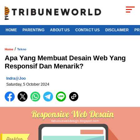
HOME
PARENTING
ABOUT US
CONTACT US
DISCLAIMER
PR
/
Home
Tekno
Apa Yang Membuat Desain Web Yang
Responsif Dan Menarik?
Indra@joo
Saturday, 5 October 2024