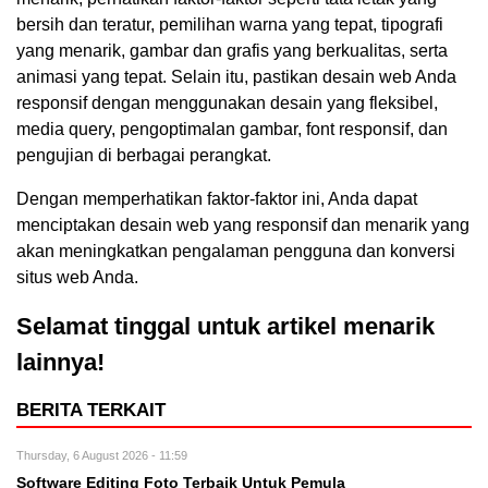
bersih dan teratur, pemilihan warna yang tepat, tipografi
yang menarik, gambar dan grafis yang berkualitas, serta
animasi yang tepat. Selain itu, pastikan desain web Anda
responsif dengan menggunakan desain yang fleksibel,
media query, pengoptimalan gambar, font responsif, dan
pengujian di berbagai perangkat.
Dengan memperhatikan faktor-faktor ini, Anda dapat
menciptakan desain web yang responsif dan menarik yang
akan meningkatkan pengalaman pengguna dan konversi
situs web Anda.
Selamat tinggal untuk artikel menarik
lainnya!
BERITA TERKAIT
Thursday, 6 August 2026 - 11:59
Software Editing Foto Terbaik Untuk Pemula