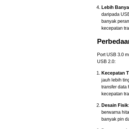
Lebih Banya
daripada US
banyak peran
kecepatan tra
Perbedaan
Port USB 3.0 m
USB 2.0:
Kecepatan T
jauh lebih t
transfer dat
kecepatan tr
Desain Fisik
berwarna hita
banyak pin d