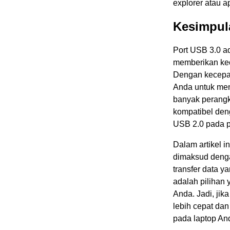
explorer atau a
Kesimpul
Port USB 3.0 a
memberikan kece
Dengan kecepat
Anda untuk men
banyak perangka
kompatibel de
USB 2.0 pada p
Dalam artikel i
dimaksud denga
transfer data y
adalah pilihan 
Anda. Jadi, ji
lebih cepat da
pada laptop An