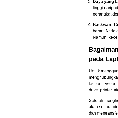
Daya yang L
tinggi darip
perangkat de
Backward Co
berarti Anda
Namun, kecep
Bagaiman
pada Lap
Untuk mengguna
menghubungkan 
ke port tersebu
drive, printer,
Setelah menghu
akan secara ot
dan mentransfe