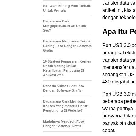
transfer data y
Software Editing Foto Terbaik
artikel ini, ki
Untuk Pemula
dengan teknolog
Bagaimana Cara
Mengoptimalkan Url Untuk
Apa Itu P
Seo?
Bagaimana Menguasai Teknik
Port USB 3.0 a
Editing Foto Dengan Software
Grafis
perangkat ekste
transfer data y
10 Strategi Pemasaran Konten
Untuk Meningkatkan
mentransfer dat
Keterlibatan Pengguna Di
sedangkan USB 
Aplikasi Web
480 megabit per
Rahasia Sukses Edit Foto
Dengan Software Grafis
Port USB 3.0 me
beberapa perbe
Bagaimana Cara Membuat
Konten Yang Menarik Untuk
warna portnya.
Pengunjung Di Website?
berwarna hitam 
Mudahnya Mengedit Foto
banyak pin dar
Dengan Software Grafis
cepat.