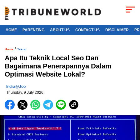
HOME
PARENTING
ABOUT US
CONTACT US
DISCLAIMER
PR
/
Home
Tekno
Apa Itu Teknik Local Seo Dan
Bagaimana Penerapannya Dalam
Optimasi Website Lokal?
Indra@joo
Thursday, 9 July 2026