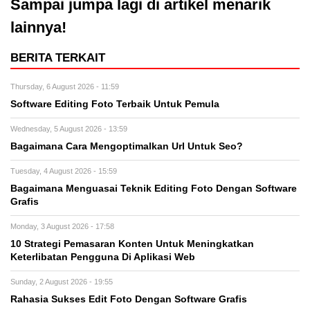
Sampai jumpa lagi di artikel menarik
lainnya!
BERITA TERKAIT
Thursday, 6 August 2026 - 11:59
Software Editing Foto Terbaik Untuk Pemula
Wednesday, 5 August 2026 - 13:59
Bagaimana Cara Mengoptimalkan Url Untuk Seo?
Tuesday, 4 August 2026 - 15:59
Bagaimana Menguasai Teknik Editing Foto Dengan Software
Grafis
Monday, 3 August 2026 - 17:58
10 Strategi Pemasaran Konten Untuk Meningkatkan
Keterlibatan Pengguna Di Aplikasi Web
Sunday, 2 August 2026 - 19:55
Rahasia Sukses Edit Foto Dengan Software Grafis