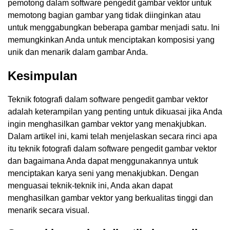
pemotong dalam software pengedit gambar vektor untuk
memotong bagian gambar yang tidak diinginkan atau
untuk menggabungkan beberapa gambar menjadi satu. Ini
memungkinkan Anda untuk menciptakan komposisi yang
unik dan menarik dalam gambar Anda.
Kesimpulan
Teknik fotografi dalam software pengedit gambar vektor
adalah keterampilan yang penting untuk dikuasai jika Anda
ingin menghasilkan gambar vektor yang menakjubkan.
Dalam artikel ini, kami telah menjelaskan secara rinci apa
itu teknik fotografi dalam software pengedit gambar vektor
dan bagaimana Anda dapat menggunakannya untuk
menciptakan karya seni yang menakjubkan. Dengan
menguasai teknik-teknik ini, Anda akan dapat
menghasilkan gambar vektor yang berkualitas tinggi dan
menarik secara visual.