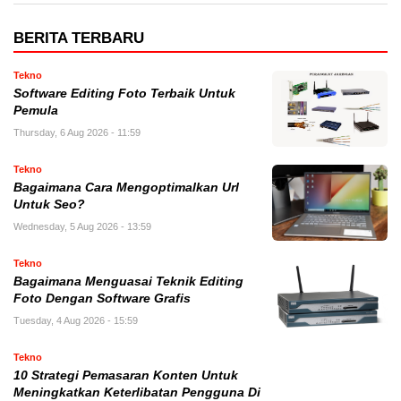
BERITA TERBARU
Tekno
Software Editing Foto Terbaik Untuk
Pemula
Thursday, 6 Aug 2026 - 11:59
Tekno
Bagaimana Cara Mengoptimalkan Url
Untuk Seo?
Wednesday, 5 Aug 2026 - 13:59
Tekno
Bagaimana Menguasai Teknik Editing
Foto Dengan Software Grafis
Tuesday, 4 Aug 2026 - 15:59
Tekno
10 Strategi Pemasaran Konten Untuk
Meningkatkan Keterlibatan Pengguna Di