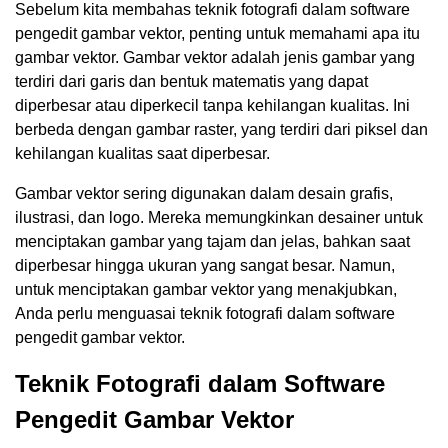
Sebelum kita membahas teknik fotografi dalam software
pengedit gambar vektor, penting untuk memahami apa itu
gambar vektor. Gambar vektor adalah jenis gambar yang
terdiri dari garis dan bentuk matematis yang dapat
diperbesar atau diperkecil tanpa kehilangan kualitas. Ini
berbeda dengan gambar raster, yang terdiri dari piksel dan
kehilangan kualitas saat diperbesar.
Gambar vektor sering digunakan dalam desain grafis,
ilustrasi, dan logo. Mereka memungkinkan desainer untuk
menciptakan gambar yang tajam dan jelas, bahkan saat
diperbesar hingga ukuran yang sangat besar. Namun,
untuk menciptakan gambar vektor yang menakjubkan,
Anda perlu menguasai teknik fotografi dalam software
pengedit gambar vektor.
Teknik Fotografi dalam Software
Pengedit Gambar Vektor