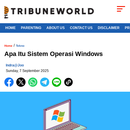
HOME
PARENTING
ABOUT US
CONTACT US
DISCLAIMER
PR
/
Home
Tekno
Apa Itu Sistem Operasi Windows
Indra@joo
Sunday, 7 September 2025