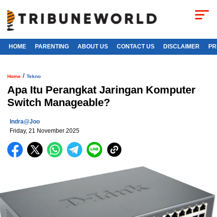
HOME
PARENTING
ABOUT US
CONTACT US
DISCLAIMER
PR
/
Home
Tekno
Apa Itu Perangkat Jaringan Komputer
Switch Manageable?
Indra@joo
Friday, 21 November 2025