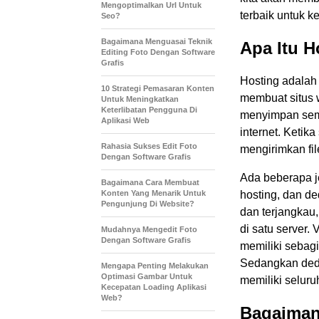
Mengoptimalkan Url Untuk
terbaik untuk 
Seo?
Bagaimana Menguasai Teknik
Apa Itu H
Editing Foto Dengan Software
Grafis
Hosting adalah
10 Strategi Pemasaran Konten
membuat situs w
Untuk Meningkatkan
Keterlibatan Pengguna Di
menyimpan semu
Aplikasi Web
internet. Ketik
Rahasia Sukses Edit Foto
mengirimkan fil
Dengan Software Grafis
Ada beberapa je
Bagaimana Cara Membuat
Konten Yang Menarik Untuk
hosting, dan d
Pengunjung Di Website?
dan terjangkau
di satu server.
Mudahnya Mengedit Foto
Dengan Software Grafis
memiliki sebagi
Sedangkan dedi
Mengapa Penting Melakukan
Optimasi Gambar Untuk
memiliki seluruh
Kecepatan Loading Aplikasi
Web?
Bagaiman