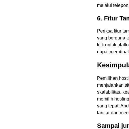
melalui telepon,
6. Fitur T
Periksa fitur t
yang berguna t
klik untuk platf
dapat membuat 
Kesimpul
Pemilihan host
menjalankan si
skalabilitas, 
memilih hostin
yang tepat, An
lancar dan me
Sampai jum