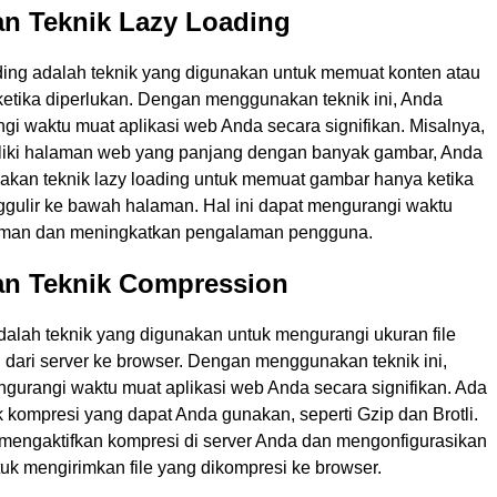
an Teknik Lazy Loading
ading adalah teknik yang digunakan untuk memuat konten atau
etika diperlukan. Dengan menggunakan teknik ini, Anda
gi waktu muat aplikasi web Anda secara signifikan. Misalnya,
liki halaman web yang panjang dengan banyak gambar, Anda
kan teknik lazy loading untuk memuat gambar hanya ketika
ulir ke bawah halaman. Hal ini dapat mengurangi waktu
aman dan meningkatkan pengalaman pengguna.
an Teknik Compression
alah teknik yang digunakan untuk mengurangi ukuran file
 dari server ke browser. Dengan menggunakan teknik ini,
gurangi waktu muat aplikasi web Anda secara signifikan. Ada
 kompresi yang dapat Anda gunakan, seperti Gzip dan Brotli.
 mengaktifkan kompresi di server Anda dan mengonfigurasikan
uk mengirimkan file yang dikompresi ke browser.