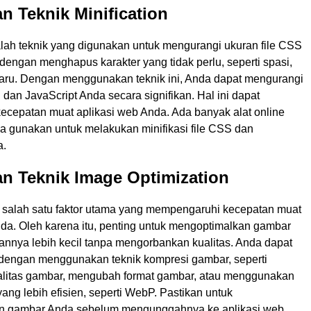
n Teknik Minification
alah teknik yang digunakan untuk mengurangi ukuran file CSS
dengan menghapus karakter yang tidak perlu, seperti spasi,
 baru. Dengan menggunakan teknik ini, Anda dapat mengurangi
 dan JavaScript Anda secara signifikan. Hal ini dapat
ecepatan muat aplikasi web Anda. Ada banyak alat online
a gunakan untuk melakukan minifikasi file CSS dan
a.
n Teknik Image Optimization
salah satu faktor utama yang mempengaruhi kecepatan muat
nda. Oleh karena itu, penting untuk mengoptimalkan gambar
annya lebih kecil tanpa mengorbankan kualitas. Anda dapat
engan menggunakan teknik kompresi gambar, seperti
litas gambar, mengubah format gambar, atau menggunakan
ang lebih efisien, seperti WebP. Pastikan untuk
n gambar Anda sebelum mengunggahnya ke aplikasi web