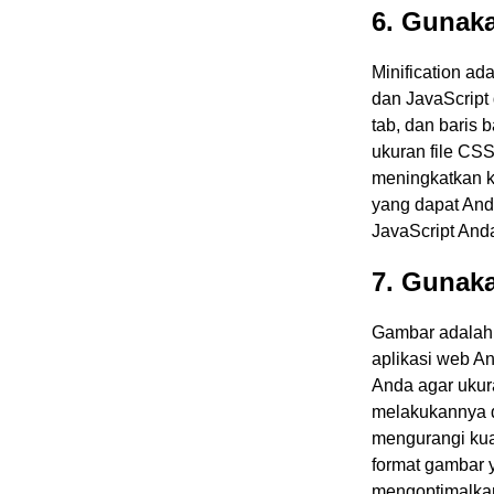
6. Gunaka
Minification ad
dan JavaScript 
tab, dan baris
ukuran file CSS
meningkatkan k
yang dapat And
JavaScript And
7. Gunaka
Gambar adalah 
aplikasi web A
Anda agar ukur
melakukannya d
mengurangi kua
format gambar y
mengoptimalka