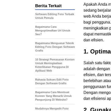
Apakah Anda me
Berita Terkait
sedang berjala
Software Editing Foto Terbaik
web Anda berja
Untuk Pemula
bagi pengguna. 
Bagaimana Cara
meningkatkan p
Mengoptimalkan Url Untuk
dapat memastik
Seo?
dan efisien.
Bagaimana Menguasai Teknik
Editing Foto Dengan Software
1. Optim
Grafis
10 Strategi Pemasaran Konten
Salah satu fakt
Untuk Meningkatkan
Keterlibatan Pengguna Di
adalah dengan 
Aplikasi Web
efisien, dan te
Rahasia Sukses Edit Foto
berlebihan atau
Dengan Software Grafis
penggunaan fu
Dengan mengop
Bagaimana Cara Membuat
Konten Yang Menarik Untuk
dan efisiensi a
Pengunjung Di Website?
2. Gunak
Mudahnya Mengedit Foto