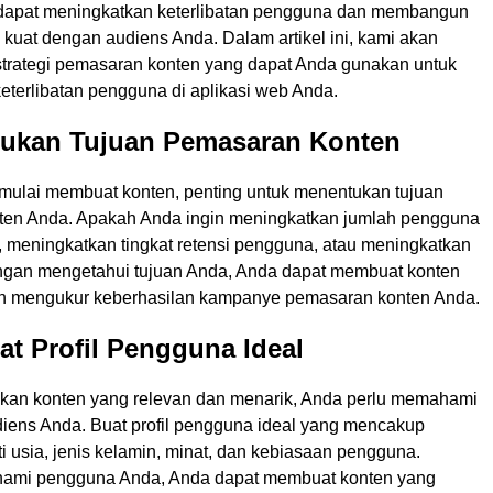
dapat meningkatkan keterlibatan pengguna dan membangun
kuat dengan audiens Anda. Dalam artikel ini, kami akan
rategi pemasaran konten yang dapat Anda gunakan untuk
eterlibatan pengguna di aplikasi web Anda.
tukan Tujuan Pemasaran Konten
ulai membuat konten, penting untuk menentukan tujuan
en Anda. Apakah Anda ingin meningkatkan jumlah pengguna
, meningkatkan tingkat retensi pengguna, atau meningkatkan
gan mengetahui tujuan Anda, Anda dapat membuat konten
n mengukur keberhasilan kampanye pemasaran konten Anda.
t Profil Pengguna Ideal
kan konten yang relevan dan menarik, Anda perlu memahami
udiens Anda. Buat profil pengguna ideal yang mencakup
ti usia, jenis kelamin, minat, dan kebiasaan pengguna.
mi pengguna Anda, Anda dapat membuat konten yang