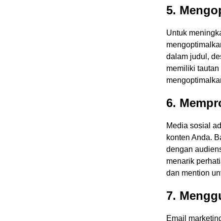
5. Mengo
Untuk meningkat
mengoptimalkan
dalam judul, de
memiliki tautan
mengoptimalka
6. Mempr
Media sosial a
konten Anda. Ba
dengan audiens
menarik perhati
dan mention un
7. Mengg
Email marketin