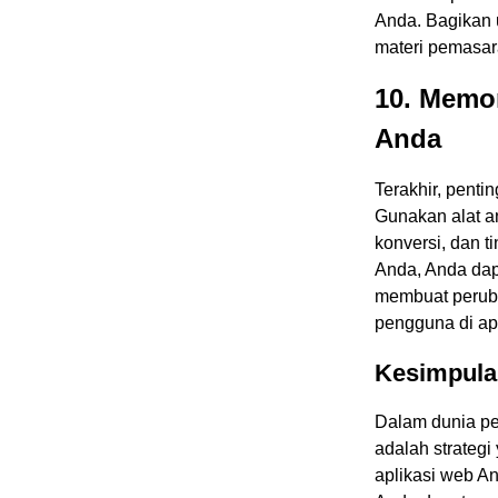
Anda. Bagikan u
materi pemasar
10. Memon
Anda
Terakhir, penti
Gunakan alat a
konversi, dan 
Anda, Anda dapa
membuat peruba
pengguna di ap
Kesimpula
Dalam dunia pe
adalah strategi
aplikasi web A