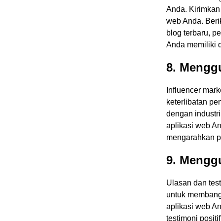
Anda. Kirimkan
web Anda. Berik
blog terbaru, 
Anda memiliki 
8. Menggu
Influencer mark
keterlibatan pe
dengan industr
aplikasi web A
mengarahkan pe
9. Mengg
Ulasan dan test
untuk membangu
aplikasi web A
testimoni posi