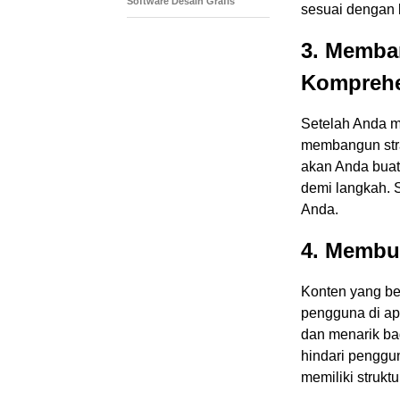
Software Desain Grafis
sesuai dengan 
3. Memba
Komprehe
Setelah Anda m
membangun stra
akan Anda buat,
demi langkah. S
Anda.
4. Membu
Konten yang ber
pengguna di apl
dan menarik b
hindari penggun
memiliki strukt