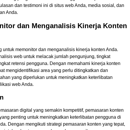
lasan dan testimoni ini di situs web Anda, media sosial, dan
an Anda.
itor dan Menganalisis Kinerja Konten
ng untuk memonitor dan menganalisis kinerja konten Anda.
nalisis web untuk melacak jumlah pengunjung, tingkat
tingkat retensi pengguna. Dengan memahami kinerja konten
t mengidentifikasi area yang perlu ditingkatkan dan
han yang diperlukan untuk meningkatkan keterlibatan
likasi web Anda.
n
masaran digital yang semakin kompetitif, pemasaran konten
 yang penting untuk meningkatkan keterlibatan pengguna di
nda. Dengan mengikuti strategi pemasaran konten yang tepat,