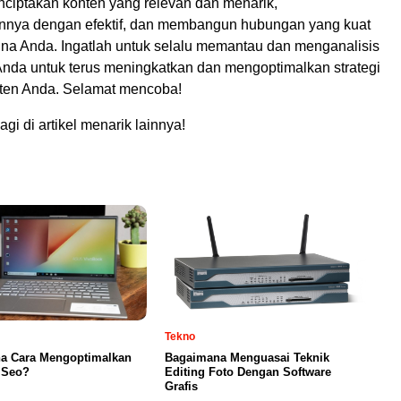
ciptakan konten yang relevan dan menarik,
nya dengan efektif, dan membangun hubungan yang kuat
a Anda. Ingatlah untuk selalu memantau dan menganalisis
 Anda untuk terus meningkatkan dan mengoptimalkan strategi
ten Anda. Selamat mencoba!
gi di artikel menarik lainnya!
Tekno
a Cara Mengoptimalkan
Bagaimana Menguasai Teknik
 Seo?
Editing Foto Dengan Software
Grafis