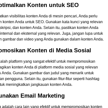
ptimalkan Konten untuk SEO
kan visibilitas konten Anda di mesin pencari, Anda perlu
 konten Anda untuk SEO. Gunakan kata kunci yang relevan
skripsi, dan konten Anda. Selain itu, pastikan konten Anda
 internal dan eksternal yang relevan. Juga, jangan lupa untuk
n gambar dan video yang Anda gunakan dalam konten Anda.
omosikan Konten di Media Sosial
dalah platform yang sangat efektif untuk mempromosikan
gikan konten Anda di platform media sosial yang relevan
 Anda. Gunakan gambar dan judul yang menarik untuk
an pengguna. Selain itu, gunakan fitur-fitur seperti hashtag
tuk meningkatkan jangkauan konten Anda.
unakan Email Marketing
g adalah cara lain yang efektif untuk mempromosikan konten