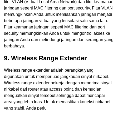
fitur VLAN (Virtual Local Area Network) dan fitur keamanan
jaringan seperti MAC filtering dan port security. Fitur VLAN
memungkinkan Anda untuk memisahkan jaringan menjadi
beberapa jaringan virtual yang terisolasi satu sama lain.
Fitur keamanan jaringan seperti MAC filtering dan port
security memungkinkan Anda untuk mengontrol akses ke
jaringan Anda dan melindungi jaringan dari serangan yang
berbahaya.
9. Wireless Range Extender
Wireless range extender adalah perangkat yang
digunakan untuk memperluas jangkauan sinyal nirkabel.
Wireless range extender bekerja dengan menerima sinyal
nirkabel dari router atau access point, dan kemudian
menguatkan sinyal tersebut sehingga dapat mencapai
area yang lebih luas. Untuk memastikan koneksi nirkabel
yang stabil, Anda perlu