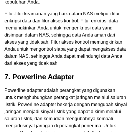
kebutuhan Anda.
Fitur-fitur keamanan yang baik dalam NAS meliputi fitur
enkripsi data dan fitur akses kontrol. Fitur enkripsi data
memungkinkan Anda untuk mengenkripsi data yang
disimpan dalam NAS, sehingga data Anda aman dari
akses yang tidak sah. Fitur akses kontrol memungkinkan
Anda untuk mengontrol siapa yang dapat mengakses data
dalam NAS, sehingga Anda dapat melindungi data Anda
dari akses yang tidak sah.
7. Powerline Adapter
Powerline adapter adalah perangkat yang digunakan
untuk menghubungkan perangkat jaringan melalui saluran
listrik. Powerline adapter bekerja dengan mengubah sinyal
jaringan menjadi sinyal listrik yang dapat dikirim melalui
saluran listrik, dan kemudian mengubahnya kembali
menjadi sinyal jaringan di perangkat penerima. Untuk