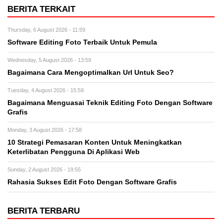
BERITA TERKAIT
Thursday, 6 August 2026 - 11:59
Software Editing Foto Terbaik Untuk Pemula
Wednesday, 5 August 2026 - 13:59
Bagaimana Cara Mengoptimalkan Url Untuk Seo?
Tuesday, 4 August 2026 - 15:59
Bagaimana Menguasai Teknik Editing Foto Dengan Software
Grafis
Monday, 3 August 2026 - 17:58
10 Strategi Pemasaran Konten Untuk Meningkatkan
Keterlibatan Pengguna Di Aplikasi Web
Sunday, 2 August 2026 - 19:55
Rahasia Sukses Edit Foto Dengan Software Grafis
BERITA TERBARU