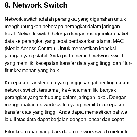
8. Network Switch
Network switch adalah perangkat yang digunakan untuk
menghubungkan beberapa perangkat dalam jaringan
lokal. Network switch bekerja dengan mengirimkan paket
data ke perangkat yang tepat berdasarkan alamat MAC
(Media Access Control). Untuk memastikan koneksi
jaringan yang stabil, Anda perlu memilih network switch
yang memiliki kecepatan transfer data yang tinggi dan fitur-
fitur keamanan yang baik.
Kecepatan transfer data yang tinggi sangat penting dalam
network switch, terutama jika Anda memiliki banyak
perangkat yang terhubung dalam jaringan lokal. Dengan
menggunakan network switch yang memiliki kecepatan
transfer data yang tinggi, Anda dapat memastikan bahwa
lalu lintas data dapat berjalan dengan lancar dan cepat.
Fitur keamanan yang baik dalam network switch meliputi