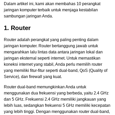
Dalam artikel ini, kami akan membahas 10 perangkat
jaringan komputer terbaik untuk menjaga kestabilan
sambungan jaringan Anda.
1. Router
Router adalah perangkat yang paling penting dalam
jaringan komputer. Router bertanggung jawab untuk
mengarahkan lalu lintas data antara jaringan lokal dan
jaringan eksternal seperti internet. Untuk memastikan
koneksi internet yang stabil, Anda perlu memilih router
yang memiliki fitur-fitur seperti dual-band, QoS (Quality of
Service), dan firewall yang kuat.
Router dual-band memungkinkan Anda untuk
menggunakan dua frekuensi yang berbeda, yaitu 2.4 GHz
dan 5 GHz. Frekuensi 2.4 GHz memiliki jangkauan yang
lebih luas, sedangkan frekuensi 5 GHz memiliki kecepatan
yang lebih tinggi. Dengan menggunakan router dual-band,