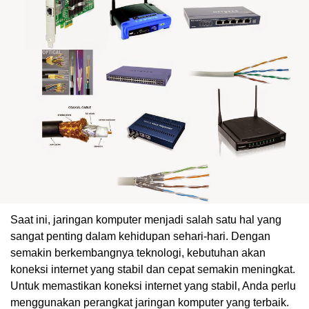
Saat ini, jaringan komputer menjadi salah satu hal yang
sangat penting dalam kehidupan sehari-hari. Dengan
semakin berkembangnya teknologi, kebutuhan akan
koneksi internet yang stabil dan cepat semakin meningkat.
Untuk memastikan koneksi internet yang stabil, Anda perlu
menggunakan perangkat jaringan komputer yang terbaik.