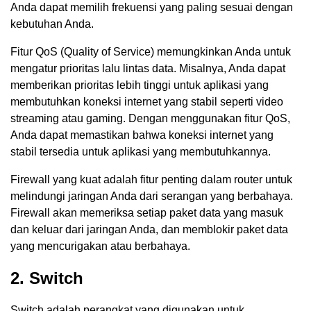
Anda dapat memilih frekuensi yang paling sesuai dengan
kebutuhan Anda.
Fitur QoS (Quality of Service) memungkinkan Anda untuk
mengatur prioritas lalu lintas data. Misalnya, Anda dapat
memberikan prioritas lebih tinggi untuk aplikasi yang
membutuhkan koneksi internet yang stabil seperti video
streaming atau gaming. Dengan menggunakan fitur QoS,
Anda dapat memastikan bahwa koneksi internet yang
stabil tersedia untuk aplikasi yang membutuhkannya.
Firewall yang kuat adalah fitur penting dalam router untuk
melindungi jaringan Anda dari serangan yang berbahaya.
Firewall akan memeriksa setiap paket data yang masuk
dan keluar dari jaringan Anda, dan memblokir paket data
yang mencurigakan atau berbahaya.
2. Switch
Switch adalah perangkat yang digunakan untuk