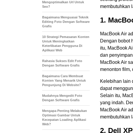
Mengoptimalkan Url Untuk
membutuhkan lap
Seo?
Bagaimana Menguasai Teknik
1. MacBoo
Editing Foto Dengan Software
Grafis
MacBook Air ada
10 Strategi Pemasaran Konten
Dengan bobot h
Untuk Meningkatkan
Keterlibatan Pengguna Di
itu, MacBook Ai
Aplikasi Web
dan penyimpana
Rahasia Sukses Edit Foto
MacBook Air san
Dengan Software Grafis
menonton film, 
Bagaimana Cara Membuat
Konten Yang Menarik Untuk
Kelebihan lain
Pengunjung Di Website?
dapat mengguna
Selain itu, Mac
Mudahnya Mengedit Foto
Dengan Software Grafis
yang indah. De
MacBook Air ad
Mengapa Penting Melakukan
Optimasi Gambar Untuk
membutuhkan la
Kecepatan Loading Aplikasi
Web?
2. Dell X