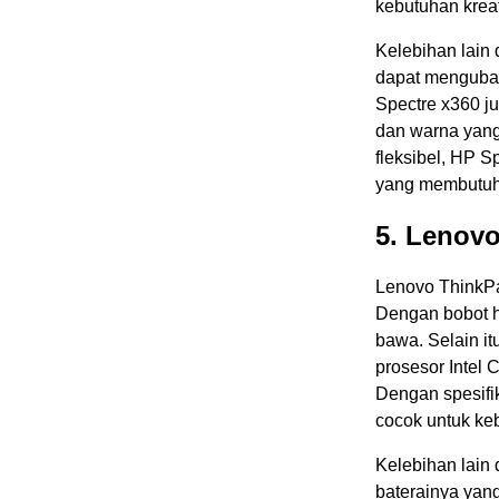
kebutuhan kreat
Kelebihan lain 
dapat mengubah 
Spectre x360 ju
dan warna yang
fleksibel, HP 
yang membutuhk
5. Lenov
Lenovo ThinkPa
Dengan bobot h
bawa. Selain i
prosesor Intel
Dengan spesifi
cocok untuk keb
Kelebihan lain
baterainya yan