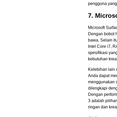
pengguna yang 
7. Micros
Microsoft Surfa
Dengan bobot h
bawa. Selain it
Intel Core i7
spesifikasi yan
kebutuhan kreat
Kelebihan lain 
Anda dapat men
menggunakan sty
dilengkapi den
Dengan performa
3 adalah pilih
ringan dan kreat