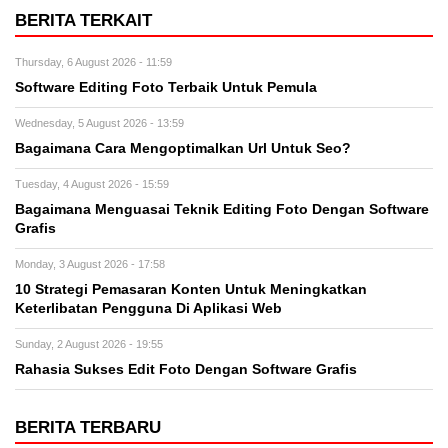
BERITA TERKAIT
Thursday, 6 August 2026 - 11:59
Software Editing Foto Terbaik Untuk Pemula
Wednesday, 5 August 2026 - 13:59
Bagaimana Cara Mengoptimalkan Url Untuk Seo?
Tuesday, 4 August 2026 - 15:59
Bagaimana Menguasai Teknik Editing Foto Dengan Software
Grafis
Monday, 3 August 2026 - 17:58
10 Strategi Pemasaran Konten Untuk Meningkatkan
Keterlibatan Pengguna Di Aplikasi Web
Sunday, 2 August 2026 - 19:55
Rahasia Sukses Edit Foto Dengan Software Grafis
BERITA TERBARU