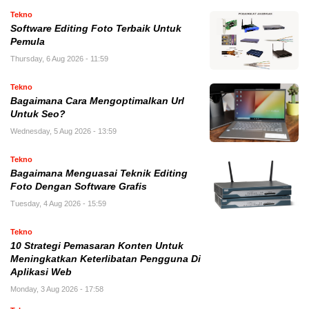
Tekno
Software Editing Foto Terbaik Untuk
Pemula
Thursday, 6 Aug 2026 - 11:59
Tekno
Bagaimana Cara Mengoptimalkan Url
Untuk Seo?
Wednesday, 5 Aug 2026 - 13:59
Tekno
Bagaimana Menguasai Teknik Editing
Foto Dengan Software Grafis
Tuesday, 4 Aug 2026 - 15:59
Tekno
10 Strategi Pemasaran Konten Untuk
Meningkatkan Keterlibatan Pengguna Di
Aplikasi Web
Monday, 3 Aug 2026 - 17:58