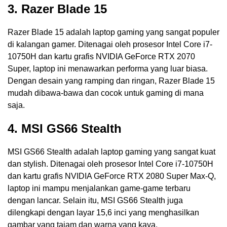
3. Razer Blade 15
Razer Blade 15 adalah laptop gaming yang sangat populer
di kalangan gamer. Ditenagai oleh prosesor Intel Core i7-
10750H dan kartu grafis NVIDIA GeForce RTX 2070
Super, laptop ini menawarkan performa yang luar biasa.
Dengan desain yang ramping dan ringan, Razer Blade 15
mudah dibawa-bawa dan cocok untuk gaming di mana
saja.
4. MSI GS66 Stealth
MSI GS66 Stealth adalah laptop gaming yang sangat kuat
dan stylish. Ditenagai oleh prosesor Intel Core i7-10750H
dan kartu grafis NVIDIA GeForce RTX 2080 Super Max-Q,
laptop ini mampu menjalankan game-game terbaru
dengan lancar. Selain itu, MSI GS66 Stealth juga
dilengkapi dengan layar 15,6 inci yang menghasilkan
gambar yang tajam dan warna yang kaya.