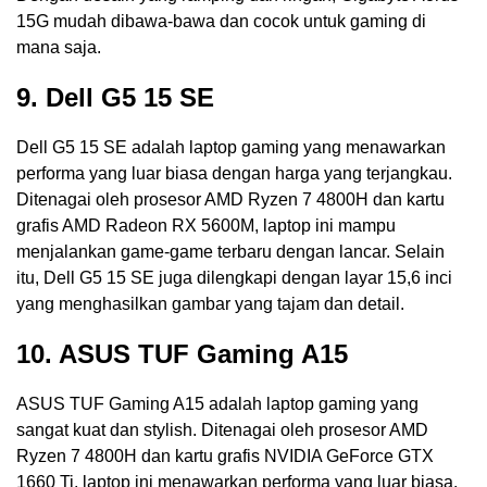
15G mudah dibawa-bawa dan cocok untuk gaming di
mana saja.
9. Dell G5 15 SE
Dell G5 15 SE adalah laptop gaming yang menawarkan
performa yang luar biasa dengan harga yang terjangkau.
Ditenagai oleh prosesor AMD Ryzen 7 4800H dan kartu
grafis AMD Radeon RX 5600M, laptop ini mampu
menjalankan game-game terbaru dengan lancar. Selain
itu, Dell G5 15 SE juga dilengkapi dengan layar 15,6 inci
yang menghasilkan gambar yang tajam dan detail.
10. ASUS TUF Gaming A15
ASUS TUF Gaming A15 adalah laptop gaming yang
sangat kuat dan stylish. Ditenagai oleh prosesor AMD
Ryzen 7 4800H dan kartu grafis NVIDIA GeForce GTX
1660 Ti, laptop ini menawarkan performa yang luar biasa.