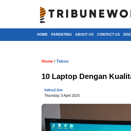
HOME
PARENTING
ABOUT US
CONTACT US
DIS
Home
Tekno
/
10 Laptop Dengan Kualit
Indra@joo
Thursday, 3 April 2025