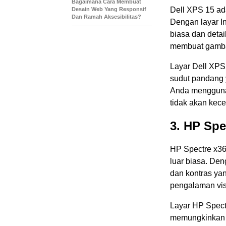
Bagaimana Cara Membuat
Dell XPS 15 ada
Desain Web Yang Responsif
Dan Ramah Aksesibilitas?
Dengan layar I
biasa dan detai
membuat gambar
Layar Dell XPS
sudut pandang 
Anda menggunaka
tidak akan kece
3. HP Spe
HP Spectre x36
luar biasa. De
dan kontras yan
pengalaman vis
Layar HP Spect
memungkinkan A