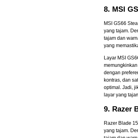
8. MSI GS
MSI GS66 Steal
yang tajam. De
tajam dan warna
yang memastika
Layar MSI GS66 
memungkinkan A
dengan prefere
kontras, dan s
optimal. Jadi, 
layar yang taj
9. Razer 
Razer Blade 15
yang tajam. De
tajam dan warna