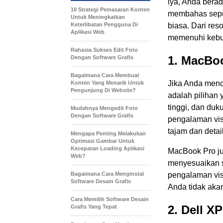
iya, Anda berad
10 Strategi Pemasaran Konten
membahas sepul
Untuk Meningkatkan
Keterlibatan Pengguna Di
biasa. Dari res
Aplikasi Web
memenuhi kebutu
Rahasia Sukses Edit Foto
1. MacBo
Dengan Software Grafis
Bagaimana Cara Membuat
Jika Anda menc
Konten Yang Menarik Untuk
Pengunjung Di Website?
adalah pilihan 
tinggi, dan du
Mudahnya Mengedit Foto
Dengan Software Grafis
pengalaman vis
tajam dan detai
Mengapa Penting Melakukan
Optimasi Gambar Untuk
Kecepatan Loading Aplikasi
MacBook Pro jug
Web?
menyesuaikan s
Bagaimana Cara Menginstal
pengalaman vis
Software Desain Grafis
Anda tidak aka
Cara Memilih Software Desain
2. Dell X
Grafis Yang Tepat