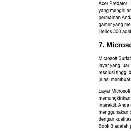
Acer Predator 
yang menghilang
permainan Anda 
gamer yang menc
Helios 300 ada
7. Micros
Microsoft Surfa
layar yang lua
resolusi tinggi
jelas, membuat
Layar Microsof
memungkinkan A
interaktif. An
menggunakan pe
dengan kualitas 
Book 3 adalah p