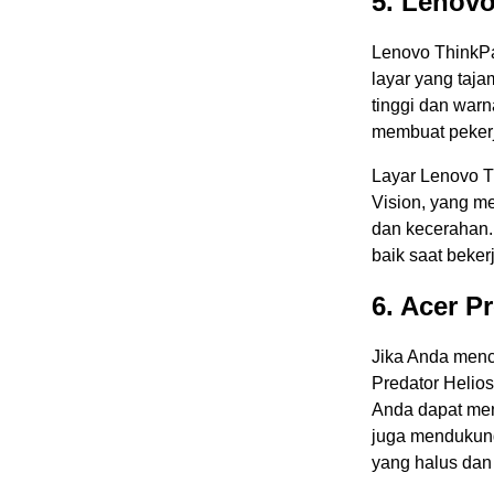
5. Lenov
Lenovo ThinkPa
layar yang taj
tinggi dan warn
membuat pekerj
Layar Lenovo T
Vision, yang m
dan kecerahan.
baik saat beke
6. Acer P
Jika Anda menca
Predator Helios
Anda dapat men
juga mendukung
yang halus dan 