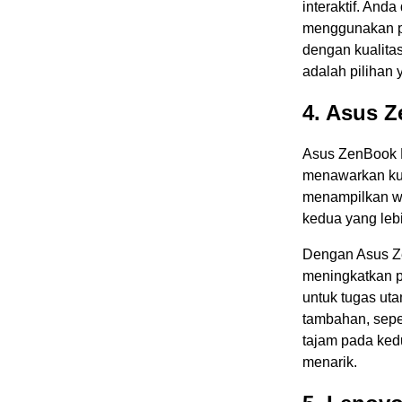
interaktif. An
menggunakan pen
dengan kualitas
adalah pilihan
4. Asus 
Asus ZenBook P
menawarkan kua
menampilkan wa
kedua yang lebi
Dengan Asus Z
meningkatkan p
untuk tugas ut
tambahan, seper
tajam pada ked
menarik.