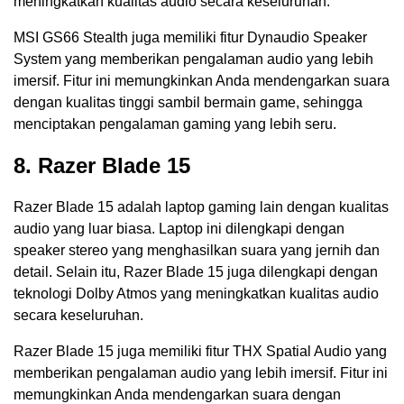
meningkatkan kualitas audio secara keseluruhan.
MSI GS66 Stealth juga memiliki fitur Dynaudio Speaker
System yang memberikan pengalaman audio yang lebih
imersif. Fitur ini memungkinkan Anda mendengarkan suara
dengan kualitas tinggi sambil bermain game, sehingga
menciptakan pengalaman gaming yang lebih seru.
8. Razer Blade 15
Razer Blade 15 adalah laptop gaming lain dengan kualitas
audio yang luar biasa. Laptop ini dilengkapi dengan
speaker stereo yang menghasilkan suara yang jernih dan
detail. Selain itu, Razer Blade 15 juga dilengkapi dengan
teknologi Dolby Atmos yang meningkatkan kualitas audio
secara keseluruhan.
Razer Blade 15 juga memiliki fitur THX Spatial Audio yang
memberikan pengalaman audio yang lebih imersif. Fitur ini
memungkinkan Anda mendengarkan suara dengan