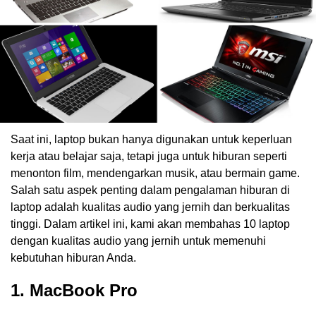
Saat ini, laptop bukan hanya digunakan untuk keperluan
kerja atau belajar saja, tetapi juga untuk hiburan seperti
menonton film, mendengarkan musik, atau bermain game.
Salah satu aspek penting dalam pengalaman hiburan di
laptop adalah kualitas audio yang jernih dan berkualitas
tinggi. Dalam artikel ini, kami akan membahas 10 laptop
dengan kualitas audio yang jernih untuk memenuhi
kebutuhan hiburan Anda.
1. MacBook Pro