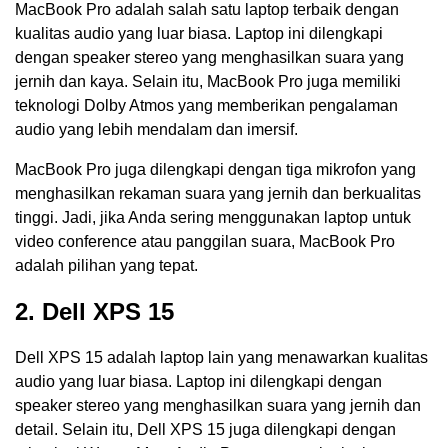
MacBook Pro adalah salah satu laptop terbaik dengan
kualitas audio yang luar biasa. Laptop ini dilengkapi
dengan speaker stereo yang menghasilkan suara yang
jernih dan kaya. Selain itu, MacBook Pro juga memiliki
teknologi Dolby Atmos yang memberikan pengalaman
audio yang lebih mendalam dan imersif.
MacBook Pro juga dilengkapi dengan tiga mikrofon yang
menghasilkan rekaman suara yang jernih dan berkualitas
tinggi. Jadi, jika Anda sering menggunakan laptop untuk
video conference atau panggilan suara, MacBook Pro
adalah pilihan yang tepat.
2. Dell XPS 15
Dell XPS 15 adalah laptop lain yang menawarkan kualitas
audio yang luar biasa. Laptop ini dilengkapi dengan
speaker stereo yang menghasilkan suara yang jernih dan
detail. Selain itu, Dell XPS 15 juga dilengkapi dengan