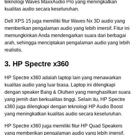
teknologi Waves MaxxAudio Pro yang meningkatkan
kualitas audio secara keseluruhan.
Dell XPS 15 juga memiliki fitur Waves Nx 3D audio yang
memberikan pengalaman audio yang lebih imersif. Fitur ini
memungkinkan Anda mendengarkan suara dari berbagai
arah, sehingga menciptakan pengalaman audio yang lebih
realistis.
3. HP Spectre x360
HP Spectre x360 adalah laptop lain yang menawarkan
kualitas audio yang luar biasa. Laptop ini dilengkapi
dengan speaker Bang & Olufsen yang menghasilkan suara
yang jernih dan berkualitas tinggi. Selain itu, HP Spectre
x360 juga dilengkapi dengan teknologi HP Audio Boost
yang meningkatkan kualitas audio secara keseluruhan.
HP Spectre x360 juga memiliki fitur HP Quad Speakers
yang memberikan pengalaman audio yang lebih imersif.