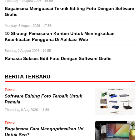
Tuesday, 4 August 2026 - 15:59
Bagaimana Menguasai Teknik Editing Foto Dengan Software
Grafis
Monday, 3 August 2026 - 17:58
10 Strategi Pemasaran Konten Untuk Meningkatkan
Keterlibatan Pengguna Di Aplikasi Web
Sunday, 2 August 2026 - 19:55
Rahasia Sukses Edit Foto Dengan Software Grafis
BERITA TERBARU
Tekno
Software Editing Foto Terbaik Untuk
Pemula
Thursday, 6 Aug 2026 - 11:59
Tekno
Bagaimana Cara Mengoptimalkan Url
Untuk Seo?