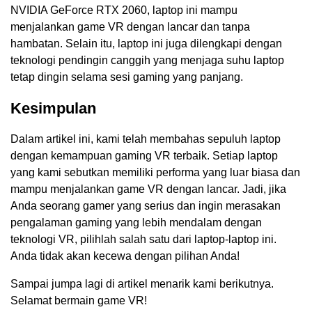
NVIDIA GeForce RTX 2060, laptop ini mampu
menjalankan game VR dengan lancar dan tanpa
hambatan. Selain itu, laptop ini juga dilengkapi dengan
teknologi pendingin canggih yang menjaga suhu laptop
tetap dingin selama sesi gaming yang panjang.
Kesimpulan
Dalam artikel ini, kami telah membahas sepuluh laptop
dengan kemampuan gaming VR terbaik. Setiap laptop
yang kami sebutkan memiliki performa yang luar biasa dan
mampu menjalankan game VR dengan lancar. Jadi, jika
Anda seorang gamer yang serius dan ingin merasakan
pengalaman gaming yang lebih mendalam dengan
teknologi VR, pilihlah salah satu dari laptop-laptop ini.
Anda tidak akan kecewa dengan pilihan Anda!
Sampai jumpa lagi di artikel menarik kami berikutnya.
Selamat bermain game VR!