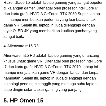
Razer Blade 15 adalah laptop gaming yang sangat populer
di kalangan gamer. Ditenagai oleh prosesor Intel Core i7
dan kartu grafis NVIDIA GeForce RTX 2080 Super, laptop
ini mampu memberikan performa yang luar biasa untuk
game VR. Selain itu, laptop ini juga dilengkapi dengan
layar OLED 4K yang memberikan kualitas gambar yang
sangat baik.
4. Alienware m15 R3
Alienware m15 R3 adalah laptop gaming yang dirancang
khusus untuk game VR. Ditenagai oleh prosesor Intel Core
i7 dan kartu grafis NVIDIA GeForce RTX 2070, laptop ini
mampu menjalankan game VR dengan lancar dan tanpa
hambatan. Selain itu, laptop ini juga dilengkapi dengan
teknologi pendingin canggih yang menjaga suhu laptop
tetap dingin selama sesi gaming yang panjang.
5. HP Omen 15