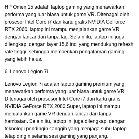
HP Omen 15 adalah laptop gaming yang menawarkan
performa yang luar biasa untuk game VR. Ditenagai oleh
prosesor Intel Core i7 dan kartu grafis NVIDIA GeForce
RTX 2060, laptop ini mampu menjalankan game VR
dengan lancar dan tanpa lag. Selain itu, laptop ini juga
dilengkapi dengan layar 15,6 inci yang mendukung refresh
rate tinggi, sehingga memberikan pengalaman gaming
yang lebih halus.
6. Lenovo Legion 7i
Lenovo Legion 7i adalah laptop gaming premium yang
menawarkan performa yang luar biasa untuk game VR.
Ditenagai oleh prosesor Intel Core i7 dan kartu grafis
NVIDIA GeForce RTX 2080 Super, laptop ini mampu
menjalankan game VR dengan lancar dan tanpa
hambatan. Selain itu, laptop ini juga dilengkapi dengan
teknologi pendingin canggih yang menjaga suhu laptop
tetap dingin selama sesi gaming yang panjang.