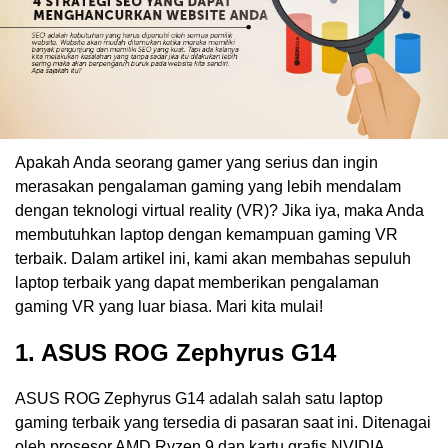
Apakah Anda seorang gamer yang serius dan ingin
merasakan pengalaman gaming yang lebih mendalam
dengan teknologi virtual reality (VR)? Jika iya, maka Anda
membutuhkan laptop dengan kemampuan gaming VR
terbaik. Dalam artikel ini, kami akan membahas sepuluh
laptop terbaik yang dapat memberikan pengalaman
gaming VR yang luar biasa. Mari kita mulai!
1. ASUS ROG Zephyrus G14
ASUS ROG Zephyrus G14 adalah salah satu laptop
gaming terbaik yang tersedia di pasaran saat ini. Ditenagai
oleh prosesor AMD Ryzen 9 dan kartu grafis NVIDIA