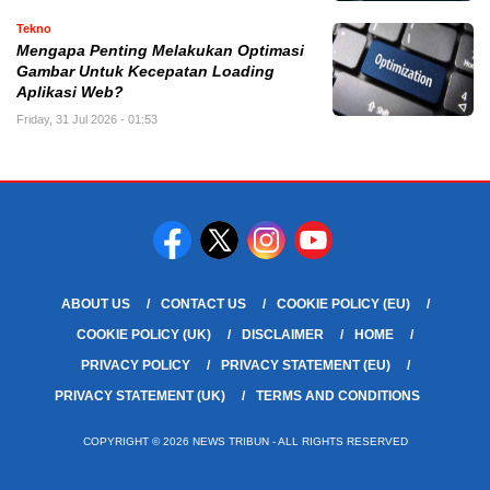
Tekno
Mengapa Penting Melakukan Optimasi
Gambar Untuk Kecepatan Loading
Aplikasi Web?
Friday, 31 Jul 2026 - 01:53
ABOUT US
CONTACT US
COOKIE POLICY (EU)
COOKIE POLICY (UK)
DISCLAIMER
HOME
PRIVACY POLICY
PRIVACY STATEMENT (EU)
PRIVACY STATEMENT (UK)
TERMS AND CONDITIONS
COPYRIGHT © 2026 NEWS TRIBUN - ALL RIGHTS RESERVED