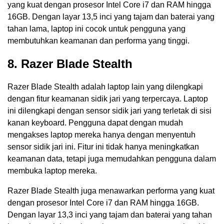
yang kuat dengan prosesor Intel Core i7 dan RAM hingga
16GB. Dengan layar 13,5 inci yang tajam dan baterai yang
tahan lama, laptop ini cocok untuk pengguna yang
membutuhkan keamanan dan performa yang tinggi.
8. Razer Blade Stealth
Razer Blade Stealth adalah laptop lain yang dilengkapi
dengan fitur keamanan sidik jari yang terpercaya. Laptop
ini dilengkapi dengan sensor sidik jari yang terletak di sisi
kanan keyboard. Pengguna dapat dengan mudah
mengakses laptop mereka hanya dengan menyentuh
sensor sidik jari ini. Fitur ini tidak hanya meningkatkan
keamanan data, tetapi juga memudahkan pengguna dalam
membuka laptop mereka.
Razer Blade Stealth juga menawarkan performa yang kuat
dengan prosesor Intel Core i7 dan RAM hingga 16GB.
Dengan layar 13,3 inci yang tajam dan baterai yang tahan