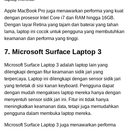
Apple MacBook Pro juga menawarkan performa yang kuat
dengan prosesor Intel Core i7 dan RAM hingga 16GB.
Dengan layar Retina yang tajam dan baterai yang tahan
lama, laptop ini cocok untuk pengguna yang membutuhkan
keamanan dan performa yang tinggi.
7. Microsoft Surface Laptop 3
Microsoft Surface Laptop 3 adalah laptop lain yang
dilengkapi dengan fitur keamanan sidik jari yang
terpercaya. Laptop ini dilengkapi dengan sensor sidik jari
yang terletak di sisi kanan keyboard. Pengguna dapat
dengan mudah mengakses laptop mereka hanya dengan
menyentuh sensor sidik jari ini. Fitur ini tidak hanya
meningkatkan keamanan data, tetapi juga memudahkan
pengguna dalam membuka laptop mereka.
Microsoft Surface Laptop 3 juga menawarkan performa