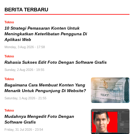
BERITA TERBARU
Tekno
10 Strategi Pemasaran Konten Untuk
Meningkatkan Keterlibatan Pengguna Di
Aplikasi Web
Monday, 3 Aug 2026 - 17:58
Tekno
Rahasia Sukses Edit Foto Dengan Software Grafis
Sunday, 2 Aug 2026 - 19:55
Tekno
Bagaimana Cara Membuat Konten Yang
Menarik Untuk Pengunjung Di Website?
Saturday, 1 Aug 2026 - 21:55
Tekno
Mudahnya Mengedit Foto Dengan
Software Grafis
Friday, 31 Jul 2026 - 23:54