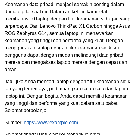
Keamanan data pribadi menjadi semakin penting dalam
dunia digital saat ini. Dalam artikel ini, kami telah
membahas 10 laptop dengan fitur keamanan sidik jari yang
terpercaya. Dari Lenovo ThinkPad X1 Carbon hingga Asus
ROG Zephyrus G14, semua laptop ini menawarkan
keamanan yang tinggi dan performa yang kuat. Dengan
menggunakan laptop dengan fitur keamanan sidik jari,
pengguna dapat dengan mudah melindungi data pribadi
mereka dan mengakses laptop mereka dengan cepat dan
aman.
Jadi, jika Anda mencari laptop dengan fitur keamanan sidik
jari yang terpercaya, pertimbangkan salah satu dari laptop-
laptop ini. Dengan begitu, Anda dapat memiliki keamanan
yang tinggi dan performa yang kuat dalam satu paket.
Selamat berbelanja!
Sumber:
https://www.example.com
Selamat tinggal untuk artikel menarik lainnya!