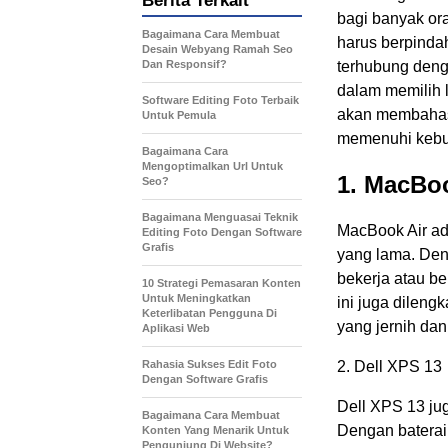
Berita Terkait
bagi banyak or
Bagaimana Cara Membuat
harus berpindah
Desain Webyang Ramah Seo
Dan Responsif?
terhubung deng
dalam memilih l
Software Editing Foto Terbaik
akan membahas 
Untuk Pemula
memenuhi kebut
Bagaimana Cara
Mengoptimalkan Url Untuk
1. MacBoo
Seo?
Bagaimana Menguasai Teknik
MacBook Air ada
Editing Foto Dengan Software
Grafis
yang lama. Den
bekerja atau be
10 Strategi Pemasaran Konten
Untuk Meningkatkan
ini juga dileng
Keterlibatan Pengguna Di
yang jernih dan
Aplikasi Web
Rahasia Sukses Edit Foto
2. Dell XPS 13
Dengan Software Grafis
Dell XPS 13 ju
Bagaimana Cara Membuat
Dengan baterai 
Konten Yang Menarik Untuk
Pengunjung Di Website?