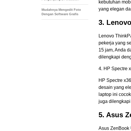
kebutuhan mobili
yang elegan dan
Mudahnya Mengedit Foto
Dengan Software Grafis
3. Lenov
Lenovo ThinkPa
pekerja yang s
15 jam, Anda da
dilengkapi den
4. HP Spectre 
HP Spectre x36
desain yang el
laptop ini cocok
juga dilengkapi
5. Asus 
Asus ZenBook U