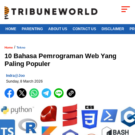
HOME
PARENTING
ABOUT US
CONTACT US
DISCLAIMER
PR
/
Home
Tekno
10 Bahasa Pemrograman Web Yang
Paling Populer
Indra@joo
Sunday, 8 March 2026