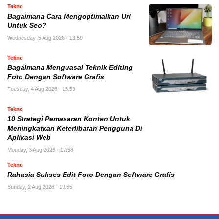
Tekno
Bagaimana Cara Mengoptimalkan Url
Untuk Seo?
Wednesday, 5 Aug 2026 - 13:59
Tekno
Bagaimana Menguasai Teknik Editing
Foto Dengan Software Grafis
Tuesday, 4 Aug 2026 - 15:59
Tekno
10 Strategi Pemasaran Konten Untuk
Meningkatkan Keterlibatan Pengguna Di
Aplikasi Web
Monday, 3 Aug 2026 - 17:58
Tekno
Rahasia Sukses Edit Foto Dengan Software Grafis
Sunday, 2 Aug 2026 - 19:55