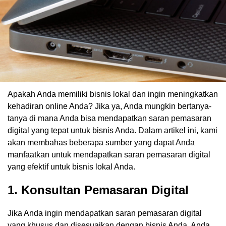
Apakah Anda memiliki bisnis lokal dan ingin meningkatkan
kehadiran online Anda? Jika ya, Anda mungkin bertanya-
tanya di mana Anda bisa mendapatkan saran pemasaran
digital yang tepat untuk bisnis Anda. Dalam artikel ini, kami
akan membahas beberapa sumber yang dapat Anda
manfaatkan untuk mendapatkan saran pemasaran digital
yang efektif untuk bisnis lokal Anda.
1. Konsultan Pemasaran Digital
Jika Anda ingin mendapatkan saran pemasaran digital
yang khusus dan disesuaikan dengan bisnis Anda, Anda