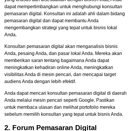
dapat mempertimbangkan untuk menghubungi konsultan
pemasaran digital. Konsultan ini adalah ahli dalam bidang
pemasaran digital dan dapat membantu Anda
mengembangkan strategi yang tepat untuk bisnis lokal
Anda.
Konsultan pemasaran digital akan menganalisis bisnis
Anda, pesaing Anda, dan pasar lokal Anda. Mereka akan
memberikan saran tentang bagaimana Anda dapat
meningkatkan kehadiran online Anda, meningkatkan
visibilitas Anda di mesin pencari, dan mencapai target
audiens Anda dengan lebih efektif.
Anda dapat mencari konsultan pemasaran digital di daerah
Anda melalui mesin pencari seperti Google. Pastikan
untuk membaca ulasan dan melihat portofolio mereka
sebelum memilih konsultan yang tepat untuk bisnis Anda.
2. Forum Pemasaran Digital