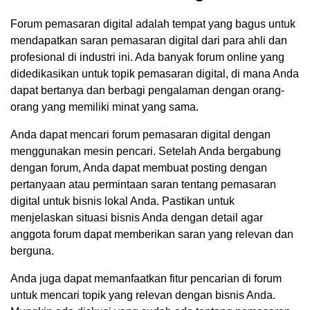
Forum pemasaran digital adalah tempat yang bagus untuk
mendapatkan saran pemasaran digital dari para ahli dan
profesional di industri ini. Ada banyak forum online yang
didedikasikan untuk topik pemasaran digital, di mana Anda
dapat bertanya dan berbagi pengalaman dengan orang-
orang yang memiliki minat yang sama.
Anda dapat mencari forum pemasaran digital dengan
menggunakan mesin pencari. Setelah Anda bergabung
dengan forum, Anda dapat membuat posting dengan
pertanyaan atau permintaan saran tentang pemasaran
digital untuk bisnis lokal Anda. Pastikan untuk
menjelaskan situasi bisnis Anda dengan detail agar
anggota forum dapat memberikan saran yang relevan dan
berguna.
Anda juga dapat memanfaatkan fitur pencarian di forum
untuk mencari topik yang relevan dengan bisnis Anda.